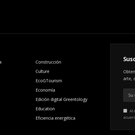
.
Susc
a
Construcción
Culture
Obten
arte, 
EcoGTourism
Economía
Edición digital Greentology
Education
Al 
acuer
Eficiencia energética