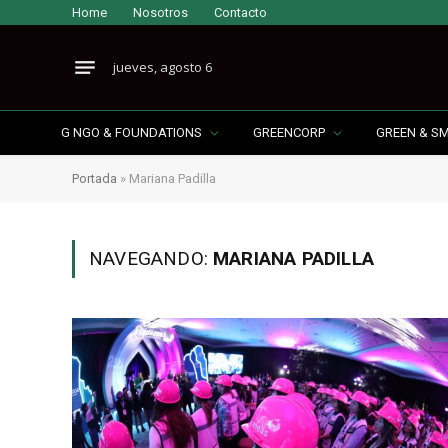
Home
Nosotros
Contacto
jueves, agosto 6
G NGO & FOUNDATIONS
GREENCORP
GREEN & S
Portada
»
Mariana Padilla
NAVEGANDO:
MARIANA PADILLA