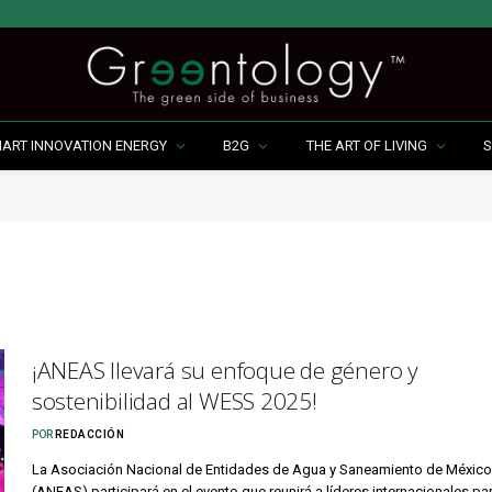
MART INNOVATION ENERGY
B2G
THE ART OF LIVING
S
¡ANEAS llevará su enfoque de género y
sostenibilidad al WESS 2025!
POR
REDACCIÓN
La Asociación Nacional de Entidades de Agua y Saneamiento de México
(ANEAS) participará en el evento que reunirá a líderes internacionales pa