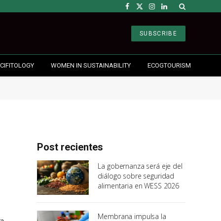
Facebook
X
Instagram
LinkedIn
(Twitter)
SUBSCRIBE
CIFITOLOGY
WOMEN IN SUSTAINABILITY
ECOGTOURISM
Post recientes
La gobernanza será eje del
diálogo sobre seguridad
alimentaria en WESS 2026
Membrana impulsa la
ra