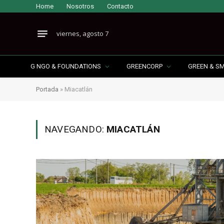
Home
Nosotros
Contacto
viernes, agosto 7
G NGO & FOUNDATIONS
GREENCORP
GREEN & S
Portada
»
Miacatlán
NAVEGANDO:
MIACATLÁN