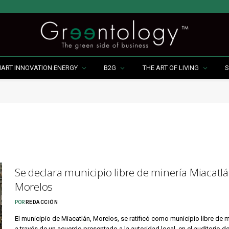
MART INNOVATION ENERGY
B2G
THE ART OF LIVING
S
Se declara municipio libre de minería Miacatlá
Morelos
POR
REDACCIÓN
El municipio de Miacatlán, Morelos, se ratificó como municipio libre de m
a través de un acuerdo presentado a la autoridad local, en el auditorio d