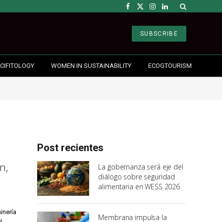
Facebook
X
Instagram
LinkedIn
(Twitter)
SUBSCRIBE
CIFITOLOGY
WOMEN IN SUSTAINABILITY
ECOGTOURISM
Post recientes
n,
La gobernanza será eje del
diálogo sobre seguridad
alimentaria en WESS 2026
inería
Membrana impulsa la
el…