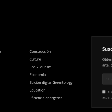
.
Susc
a
Construcción
Culture
Obten
arte, 
EcoGTourism
Economía
Edición digital Greentology
Education
Al 
acuer
Eficiencia energética