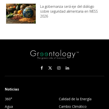
La gobernanza será eje del diálogo
sobre seguridad alimentaria en WESS
2026
Facebook
X
Instagram
LinkedIn
(Twitter)
Noticias
.
360°
Calidad de la Energía
Agua
Cambio Climático