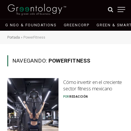
G NGO & FOUNDATIONS
GREENCORP
GREEN & SMART
Portada
»
PowerFitness
NAVEGANDO:
POWERFITNESS
Cómo invertir en el creciente
sector fitness mexicano
POR
REDACCIÓN