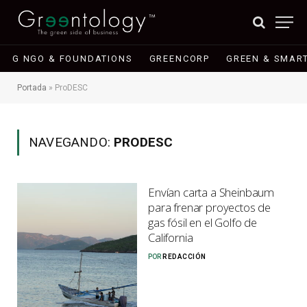
G NGO & FOUNDATIONS
GREENCORP
GREEN & SMART
Portada
»
ProDESC
NAVEGANDO:
PRODESC
Envían carta a Sheinbaum
para frenar proyectos de
gas fósil en el Golfo de
California
POR
REDACCIÓN