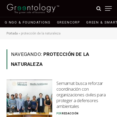
G NGO & FOUNDATIONS
GREENCORP
GREEN & SMART
Portada
»
protección de la naturaleza
NAVEGANDO:
PROTECCIÓN DE LA
NATURALEZA
Semarnat busca reforzar
coordinación con
organizaciones civiles para
proteger a defensores
ambientales
POR
REDACCIÓN