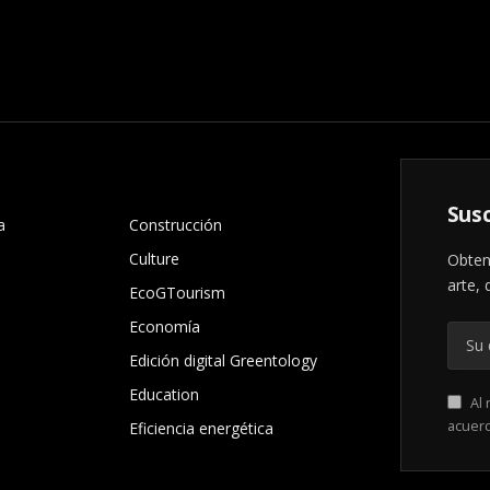
.
Susc
a
Construcción
Culture
Obten
arte, 
EcoGTourism
Economía
Edición digital Greentology
Education
Al 
acuer
Eficiencia energética