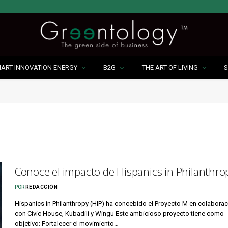
MART INNOVATION ENERGY
B2G
THE ART OF LIVING
S
Conoce el impacto de Hispanics in Philanthro
POR
REDACCIÓN
Hispanics in Philanthropy (HIP) ha concebido el Proyecto M en colabora
con Civic House, Kubadili y Wingu Este ambicioso proyecto tiene como
objetivo: Fortalecer el movimiento…