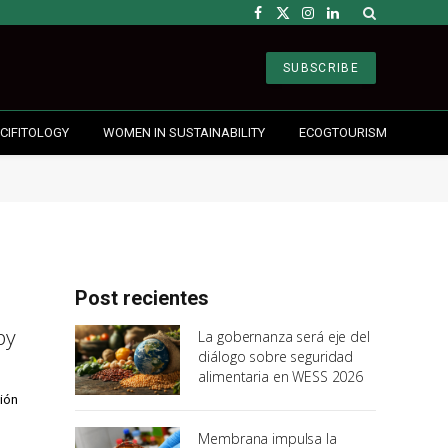
Facebook
X
Instagram
LinkedIn
(Twitter)
SUBSCRIBE
CIFITOLOGY
WOMEN IN SUSTAINABILITY
ECOGTOURISM
Post recientes
py
La gobernanza será eje del
diálogo sobre seguridad
alimentaria en WESS 2026
ción
Membrana impulsa la