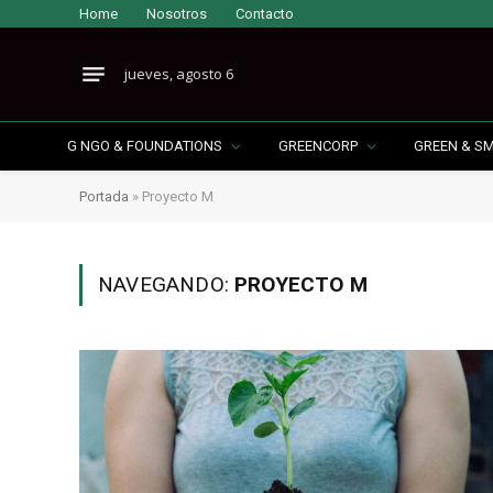
Home
Nosotros
Contacto
jueves, agosto 6
G NGO & FOUNDATIONS
GREENCORP
GREEN & S
Portada
»
Proyecto M
NAVEGANDO:
PROYECTO M