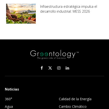
Infraestructura estratégica impulsa el
desarrollo industrial: WESS 2026
Facebook
X
Instagram
LinkedIn
(Twitter)
Noticias
.
360°
Calidad de la Energía
Agua
Cambio Climático