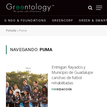
G NGO & FOUNDATIONS
GREENCORP
GREEN & SMART
Portada
»
Puma
NAVEGANDO:
PUMA
Entregan Rayados y
Municipio de Guadalupe
canchas de futbol
rehabilitadas
POR
REDACCIÓN