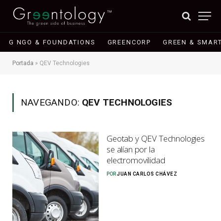
G NGO & FOUNDATIONS
GREENCORP
GREEN & SMART
Portada
»
QEV Technologies
NAVEGANDO:
QEV TECHNOLOGIES
Geotab y QEV Technologies
se alían por la
electromovilidad
POR
JUAN CARLOS CHÁVEZ