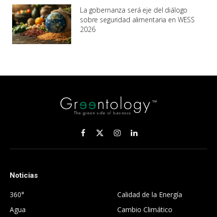
La gobernanza será eje del diálogo
sobre seguridad alimentaria en WESS
2026
Facebook
X
Instagram
LinkedIn
(Twitter)
Noticias
.
360°
Calidad de la Energía
Agua
Cambio Climático