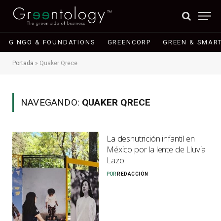
G NGO & FOUNDATIONS
GREENCORP
GREEN & SMART
Portada
»
Quaker Qrece
NAVEGANDO:
QUAKER QRECE
La desnutrición infantil en
México por la lente de Lluvia
Lazo
POR
REDACCIÓN