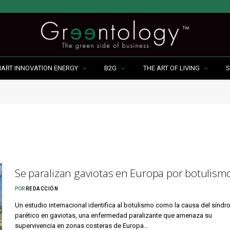
MART INNOVATION ENERGY
B2G
THE ART OF LIVING
S
Se paralizan gaviotas en Europa por botulism
POR
REDACCIÓN
Un estudio internacional identifica al botulismo como la causa del sínd
parético en gaviotas, una enfermedad paralizante que amenaza su
supervivencia en zonas costeras de Europa…