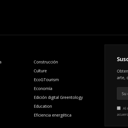
.
Susc
a
Construcción
Culture
Obten
arte, 
EcoGTourism
Economía
Edición digital Greentology
Education
Al 
acuer
Eficiencia energética