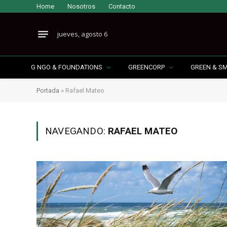
Home
Nosotros
Contacto
jueves, agosto 6
G NGO & FOUNDATIONS
GREENCORP
GREEN & S
Portada
»
Rafael Mateo
NAVEGANDO:
RAFAEL MATEO