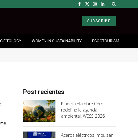
Facebook
X
Instagram
LinkedIn
(Twitter)
SUBSCRIBE
CIFITOLOGY
WOMEN IN SUSTAINABILITY
ECOGTOURISM
Post recientes
o
Planeta Hambre Cero
redefine la agenda
ambiental: WESS 2026
rome
Aceros eléctricos impulsan