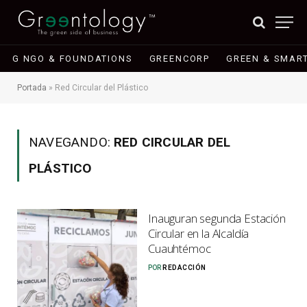
G NGO & FOUNDATIONS
GREENCORP
GREEN & SMART
Portada
»
Red Circular del Plástico
NAVEGANDO:
RED CIRCULAR DEL
PLÁSTICO
Inauguran segunda Estación
Circular en la Alcaldía
Cuauhtémoc
POR
REDACCIÓN