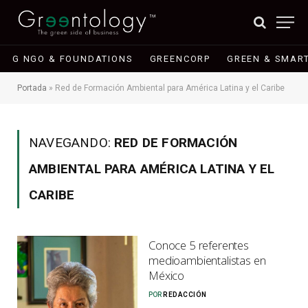
G NGO & FOUNDATIONS
GREENCORP
GREEN & SMART
Portada
»
Red de Formación Ambiental para América Latina y el Caribe
NAVEGANDO:
RED DE FORMACIÓN
AMBIENTAL PARA AMÉRICA LATINA Y EL
CARIBE
Conoce 5 referentes
medioambientalistas en
México
POR
REDACCIÓN