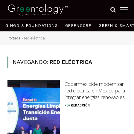
G NGO & FOUNDATIONS
GREENCORP
GREEN & SMART
Portada
»
red eléctrica
NAVEGANDO:
RED ELÉCTRICA
Coparmex pide modernizar
red eléctrica en México para
integrar energías renovables
POR
REDACCIÓN