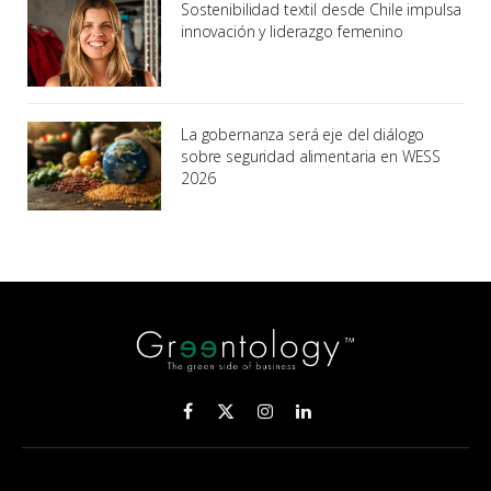
Sostenibilidad textil desde Chile impulsa
innovación y liderazgo femenino
La gobernanza será eje del diálogo
sobre seguridad alimentaria en WESS
2026
Facebook
X
Instagram
LinkedIn
(Twitter)