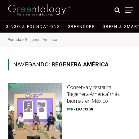
G NGO & FOUNDATIONS
GREENCORP
GREEN & SMART
Portada
»
Regenera América
NAVEGANDO:
REGENERA AMÉRICA
Conserva y restaura
‘Regenera América’ más
biomas en México
POR
REDACCIÓN