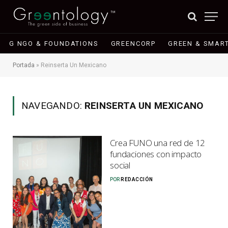
G NGO & FOUNDATIONS
GREENCORP
GREEN & SMART
Portada
»
Reinserta Un Mexicano
NAVEGANDO:
REINSERTA UN MEXICANO
Crea FUNO una red de 12
fundaciones con impacto
social
POR
REDACCIÓN