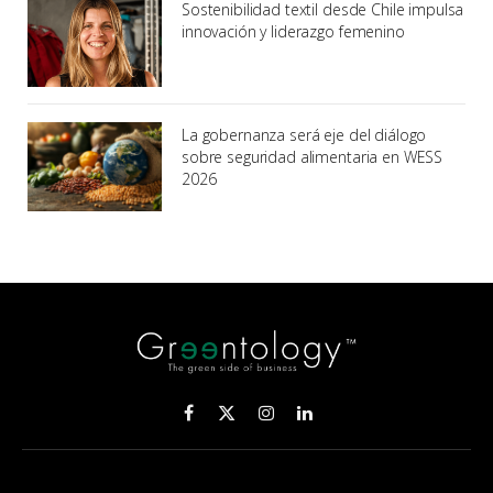
Sostenibilidad textil desde Chile impulsa
innovación y liderazgo femenino
La gobernanza será eje del diálogo
sobre seguridad alimentaria en WESS
2026
Facebook
X
Instagram
LinkedIn
(Twitter)