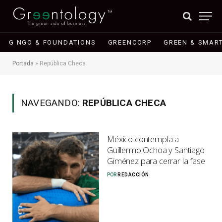
G NGO & FOUNDATIONS
GREENCORP
GREEN & SMART
Portada
»
República Checa
NAVEGANDO:
REPÚBLICA CHECA
México contempla a
Guillermo Ochoa y Santiago
Giménez para cerrar la fase
POR
REDACCIÓN