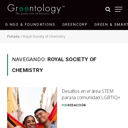
G NGO & FOUNDATIONS
GREENCORP
GREEN & SMART
Portada
»
Royal Society of Chemistry
NAVEGANDO:
ROYAL SOCIETY OF
CHEMISTRY
Desafíos en el área STEM
para la comunidad LGBTIQ+
POR
REDACCIÓN