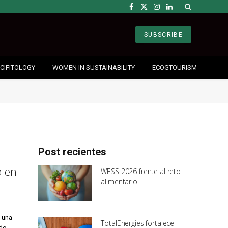
Facebook
X
Instagram
LinkedIn
(Twitter)
SUBSCRIBE
CIFITOLOGY
WOMEN IN SUSTAINABILITY
ECOGTOURISM
Post recientes
a en
WESS 2026 frente al reto
alimentario
 una
TotalEnergies fortalece
 de…