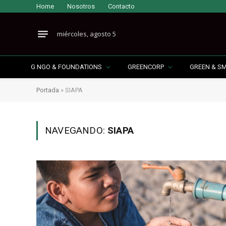
Home
Nosotros
Contacto
miércoles, agosto 5
G NGO & FOUNDATIONS
GREENCORP
GREEN & S
Portada
»
SIAPA
NAVEGANDO:
SIAPA