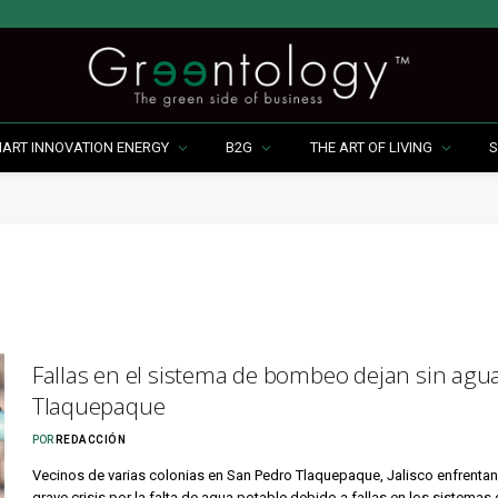
MART INNOVATION ENERGY
B2G
THE ART OF LIVING
S
Fallas en el sistema de bombeo dejan sin agu
Tlaquepaque
POR
REDACCIÓN
Vecinos de varias colonias en San Pedro Tlaquepaque, Jalisco enfrentan
grave crisis por la falta de agua potable debido a fallas en los sistemas