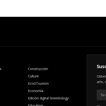
.
Susc
a
Construcción
Culture
Obten
arte, 
EcoGTourism
Economía
Edición digital Greentology
Education