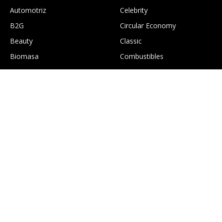
Automotriz
Celebrity
B2G
Circular Economy
Beauty
Classic
Biomasa
Combustibles
.
Construcción
Culture
EcoGTourism
Economía
Edición digital Greentology
Education
Eficiencia energética