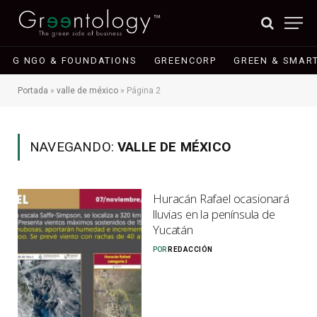
G NGO & FOUNDATIONS
GREENCORP
GREEN & SMART
Portada
»
valle de méxico
»
Página 2
NAVEGANDO:
VALLE DE MÉXICO
Huracán Rafael ocasionará
lluvias en la península de
Yucatán
POR
REDACCIÓN