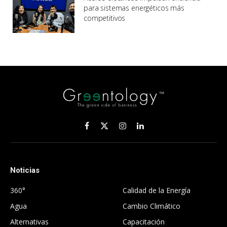
para sistemas energéticos más
competitivos
Facebook
X
Instagram
LinkedIn
(Twitter)
Noticias
.
360°
Calidad de la Energía
Agua
Cambio Climático
Alternativas
Capacitación