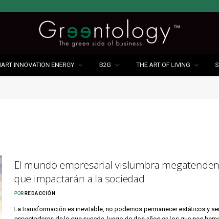
MART INNOVATION ENERGY
B2G
THE ART OF LIVING
S
El mundo empresarial vislumbra megatenden
que impactarán a la sociedad
POR
REDACCIÓN
La transformación es inevitable, no podemos permanecer estáticos y se
espectadores de lo que sucede, luego de dos años en los que nos hem