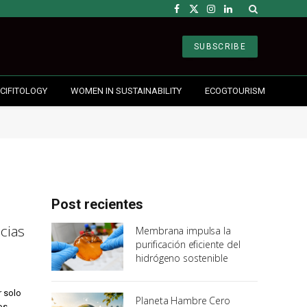
Facebook
X
Instagram
LinkedIn
(Twitter)
SUBSCRIBE
CIFITOLOGY
WOMEN IN SUSTAINABILITY
ECOGTOURISM
Post recientes
cias
Membrana impulsa la
purificación eficiente del
hidrógeno sostenible
r solo
Planeta Hambre Cero
os