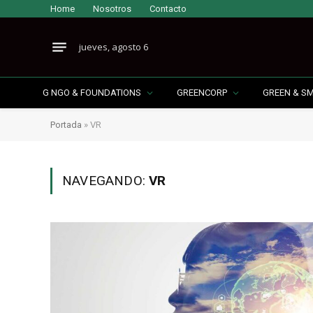
Home
Nosotros
Contacto
jueves, agosto 6
G NGO & FOUNDATIONS
GREENCORP
GREEN & S
Portada
»
VR
NAVEGANDO:
VR