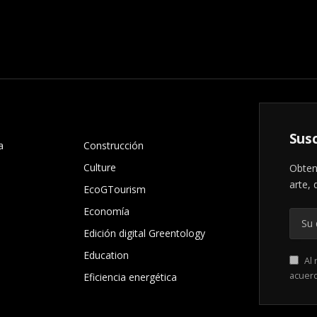
.
Susc
a
Construcción
Culture
Obten
arte, 
EcoGTourism
Economía
Edición digital Greentology
Education
Al 
acuer
Eficiencia energética