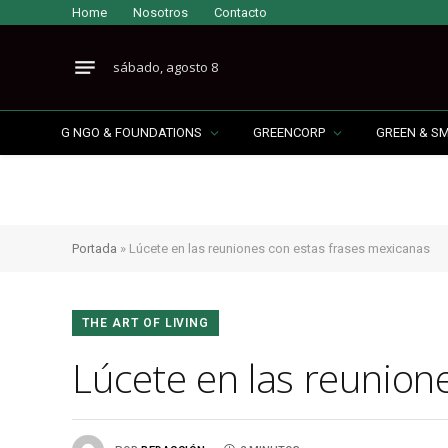
Home
Nosotros
Contacto
sábado, agosto 8
G NGO & FOUNDATIONS
GREENCORP
GREEN & S
Portada
»
Lúcete en las reuniones con estas frases mexicanas
THE ART OF LIVING
Lúcete en las reunion