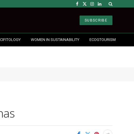
Facebook
X
Instagram
LinkedIn
(Twitter)
SUBSCRIBE
CIFITOLOGY
WOMEN IN SUSTAINABILITY
ECOGTOURISM
nas