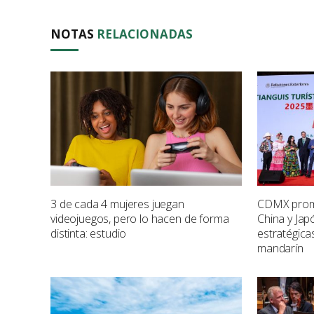
NOTAS
RELACIONADAS
3 de cada 4 mujeres juegan
CDMX promu
videojuegos, pero lo hacen de forma
China y Jap
distinta: estudio
estratégica
mandarín