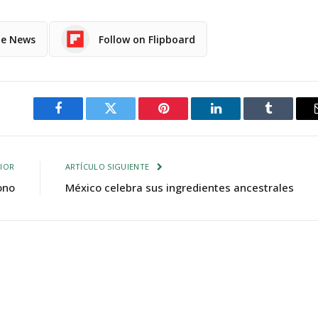
le News
Follow on Flipboard
Facebook
Twitter
Pinterest
LinkedIn
Tumblr
IOR
ARTÍCULO SIGUIENTE
ono
México celebra sus ingredientes ancestrales