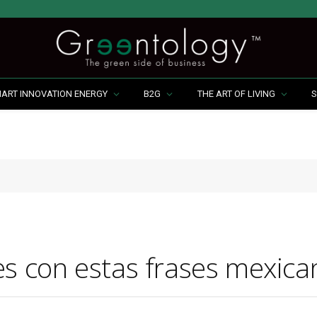
MART INNOVATION ENERGY
B2G
THE ART OF LIVING
S
es con estas frases mexica