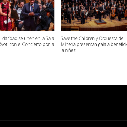
lidaridad se unen en la Sala
Save the Children y Orquesta de
otl con el Concierto por la
Minería presentan gala a benefici
la niñez