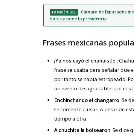
Cámara de Diputados inst
TAMBIÉN LEE.
Haces asume la presidencia
Frases mexicanas popula
¡Ya nos cayó el chahuistle!
: Chahu
frase se usaba para señalar que e
por tanto se había estropeado. Po
un evento desagradable que nos 
Enchinchando el changarro:
Se de
se comenzó a usar. A pesar de es
tiempo a otra.
A chuchita la bolsearon:
Se dice q