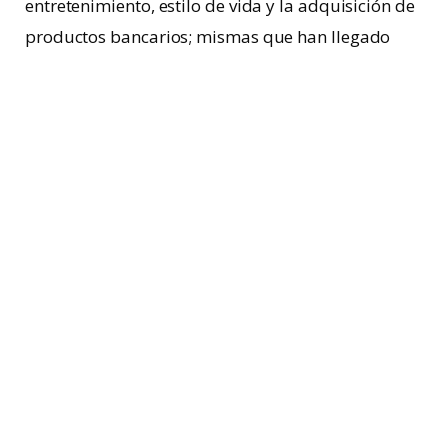
entretenimiento, estilo de vida y la adquisición de
productos bancarios; mismas que han llegado
acumular más de 1.9 millones de impresiones.
Aunado a lo anterior, los datos indicaron un alto
interés por los automóviles, actividades de
socialización, bienestar y moda.
Con el regreso a las actividades presenciales y
eventos masivos,
se espera que el sector de
entretenimiento tenga un aumento de hasta
1;
6.5%
aun cuando en 2020 tuvo un retroceso de
-80% debido a las restricciones por el
confinamiento, este año ha iniciado ya con un
repunte importante en el sector, con el auge de
conciertos y festivales musicales.