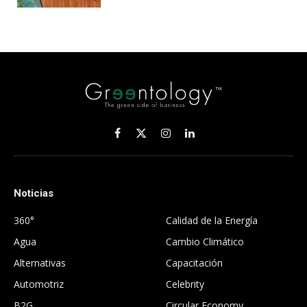
Facebook
X
Instagram
LinkedIn
(Twitter)
Noticias
.
360°
Calidad de la Energía
Agua
Cambio Climático
Alternativas
Capacitación
Automotriz
Celebrity
B2G
Circular Economy