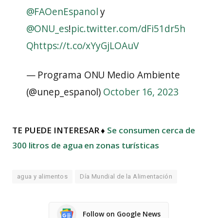
@FAOenEspanol
y
@ONU_es
!
pic.twitter.com/dFi51dr5h
Q
https://t.co/xYyGjLOAuV
— Programa ONU Medio Ambiente
(@unep_espanol)
October 16, 2023
TE PUEDE INTERESAR ♦
Se consumen cerca de
300 litros de agua en zonas turísticas
agua y alimentos
Día Mundial de la Alimentación
Follow on Google News