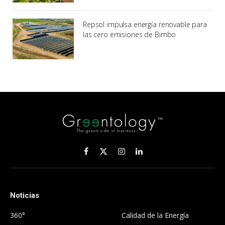
Repsol impulsa energía renovable para
las cero emisiones de Bimbo
Facebook
X
Instagram
LinkedIn
(Twitter)
Noticias
.
360°
Calidad de la Energía