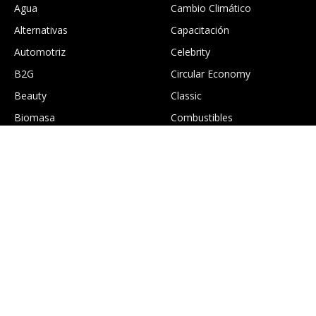
Agua
Cambio Climático
Alternativas
Capacitación
Automotriz
Celebrity
B2G
Circular Economy
Beauty
Classic
Biomasa
Combustibles
.
Construcción
Culture
EcoGTourism
Economía
Edición digital Greentology
Education
Eficiencia energética