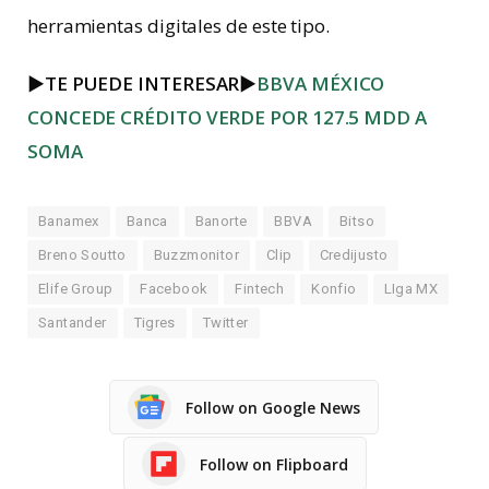
herramientas digitales de este tipo.
►
TE PUEDE INTERESAR
►
BBVA MÉXICO
CONCEDE CRÉDITO VERDE POR 127.5 MDD A
SOMA
Banamex
Banca
Banorte
BBVA
Bitso
Breno Soutto
Buzzmonitor
Clip
Credijusto
Elife Group
Facebook
Fintech
Konfio
LIga MX
Santander
Tigres
Twitter
Follow on Google News
Follow on Flipboard