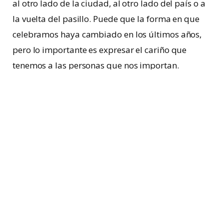
al otro lado de la ciudad, al otro lado del país o a
la vuelta del pasillo. Puede que la forma en que
celebramos haya cambiado en los últimos años,
pero lo importante es expresar el cariño que
tenemos a las personas que nos importan.
A continuación, Microsoft te comparte algunas
recomendaciones para consentir a mamá:
¡Fiesta virtual!
Conecta con tus seres queridos sin importar la
distancia. Con
Microsoft Teams
puedes
chatear
o
videollamar a toda la familia y pasar un rato
divertido conversando, jugando o compartiendo