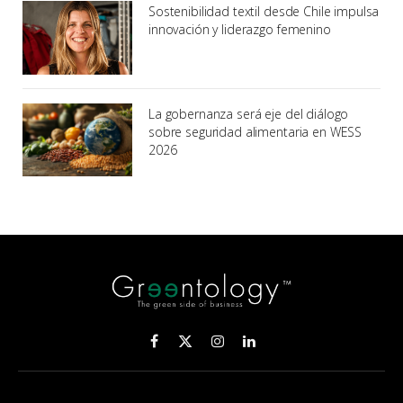
Sostenibilidad textil desde Chile impulsa
innovación y liderazgo femenino
La gobernanza será eje del diálogo
sobre seguridad alimentaria en WESS
2026
Facebook
X
Instagram
LinkedIn
(Twitter)