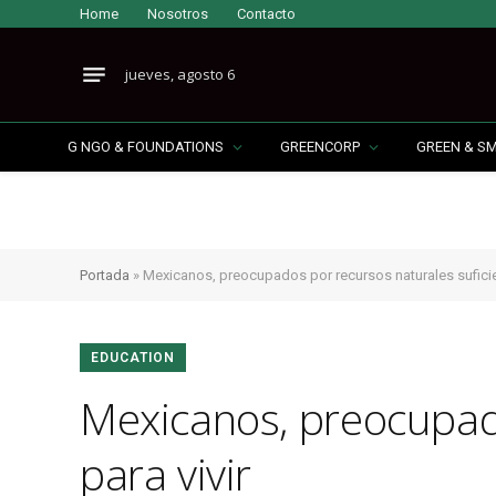
Home
Nosotros
Contacto
jueves, agosto 6
G NGO & FOUNDATIONS
GREENCORP
GREEN & S
Portada
»
Mexicanos, preocupados por recursos naturales suficien
EDUCATION
Mexicanos, preocupado
para vivir