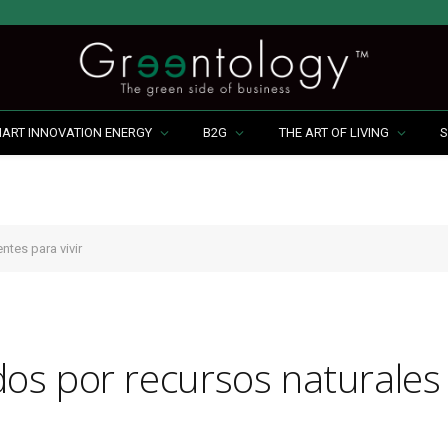
MART INNOVATION ENERGY
B2G
THE ART OF LIVING
S
tes para vivir
s por recursos naturales 