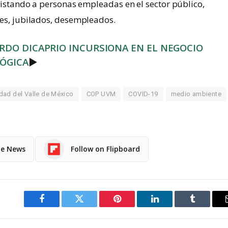
evistando a personas empleadas en el sector público,
tes, jubilados, desempleados.
RDO DICAPRIO INCURSIONA EN EL NEGOCIO
ÓGICA
►
dad del Valle de México
COP UVM
COVID-19
medio ambiente
le News
Follow on Flipboard
Facebook
Twitter
Pinterest
LinkedIn
Tumblr