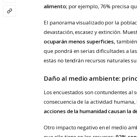
alimento;
por ejemplo, 76% precisa que
El panorama visualizado por la poblaci
devastación, escasez y extinción. Mues
ocuparán menos superficies,
también 
que pondrá en serias dificultades a la
estas no tendrán recursos naturales suf
Daño al medio ambiente: princ
Los encuestados son contundentes al s
consecuencia de la actividad humana, 
acciones de la humanidad causan la d
Otro impacto negativo en el medio amb
que ello tiene en los recursos:
92% con