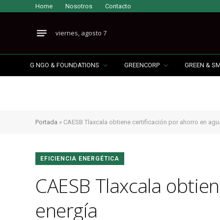
Home
Nosotros
Contacto
viernes, agosto 7
G NGO & FOUNDATIONS
GREENCORP
GREEN & S
Portada
»
CAESB Tlaxcala obtiene certificación por ahorro en agu
EFICIENCIA ENERGÉTICA
CAESB Tlaxcala obtien
energía