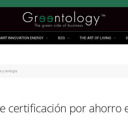
MART INNOVATION ENERGY
B2G
THE ART OF LIVING
S
a y energía
e certificación por ahorro 