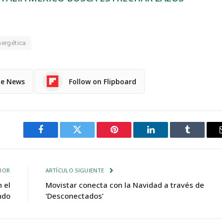
nergética
le News
Follow on Flipboard
Facebook
Twitter
Pinterest
LinkedIn
Tumblr
IOR
ARTÍCULO SIGUIENTE
 el
Movistar conecta con la Navidad a través de
ndo
‘Desconectados’