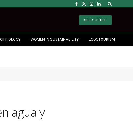
Facebook
X
Instagram
LinkedIn
(Twitter)
SUBSCRIBE
CIFITOLOGY
WOMEN IN SUSTAINABILITY
ECOGTOURISM
en agua y