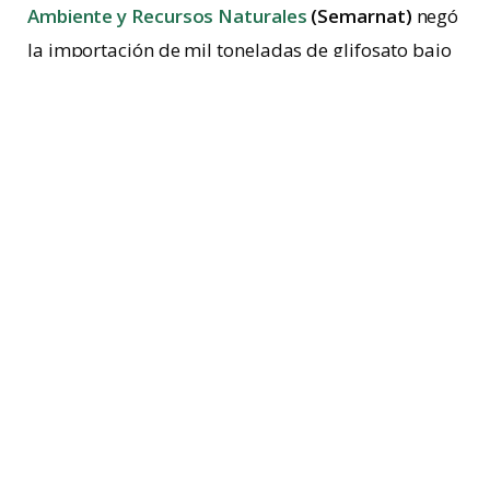
Ambiente y Recursos Naturales
(Semarnat)
negó
la importación de mil toneladas de glifosato bajo
el principio precautorio para la prevención de
riesgos en materia ambiental.
¿En México qué se ha hecho?
El 31 de diciembre de 2020 se publicó el decreto
presidencial para la sustitución gradual de este
herbicida en la
Administración Pública Federal
hasta la eliminación de su importación en 2024.
Para clarificar conceptos y
establecer mayores
restricciones
para su importación, el 13 de
febrero de 2023 se publicó el decreto presidencial
que sustituyó al de 2020. En el que además se