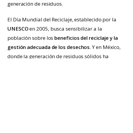
generación de residuos.
El Día Mundial del Reciclaje, establecido por la
UNESCO
en 2005, busca sensibilizar a la
población sobre los
beneficios del reciclaje y la
gestión adecuada de los desechos
. Y en México,
donde la generación de residuos sólidos ha
aumentado considerablemente en las últimas
décadas, esta jornada cobra una relevancia
especial.
Según datos de la
Secretaría del Medio Ambiente
y Recursos Naturales
(
Semarnat
), en el país se
generan alrededor de 42 millones de toneladas de
basura al año, lo que equivale a: