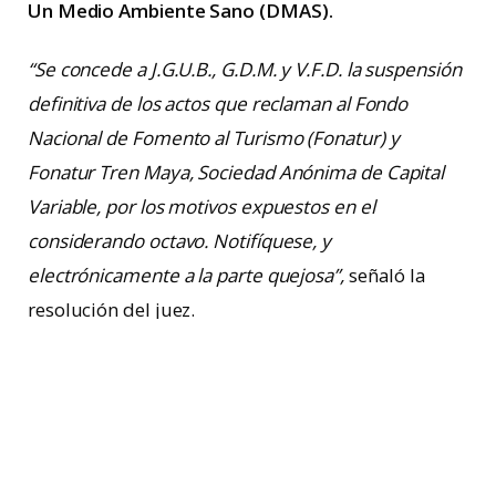
Un Medio Ambiente Sano (DMAS).
“Se concede a J.G.U.B., G.D.M. y V.F.D. la suspensión
definitiva de los actos que reclaman al Fondo
Nacional de Fomento al Turismo (Fonatur) y
Fonatur Tren Maya, Sociedad Anónima de Capital
Variable, por los motivos expuestos en el
considerando octavo. Notifíquese, y
electrónicamente a la parte quejosa”,
señaló la
resolución del juez.
El
amparo 884/2022 fue tramitado por buzos
profesionales calificados en inmersiones en
cuevas
el 30 de marzo pasado, motivado por la
deforestación que se inició hace tres meses en