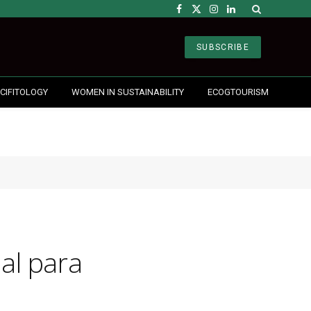
Facebook
X
Instagram
LinkedIn
(Twitter)
SUBSCRIBE
CIFITOLOGY
WOMEN IN SUSTAINABILITY
ECOGTOURISM
al para