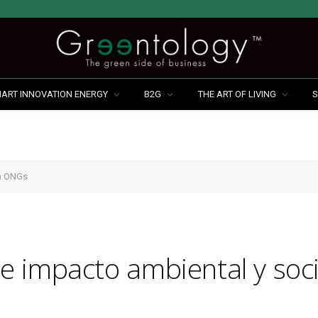
MART INNOVATION ENERGY
B2G
THE ART OF LIVING
S
ra ONGs
 impacto ambiental y soci