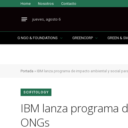
Home
Nosotros
Contacto
jueves, agosto 6
G NGO & FOUNDATIONS
GREENCORP
GREEN & S
Portada
»
IBM lanza programa de impacto ambiental y social pa
SCIFITOLOGY
IBM lanza programa de
ONGs