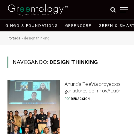
G NGO & FOUNDATIONS
GREENCORP
GREEN & SMART
Portada
»
design thinking
NAVEGANDO:
DESIGN THINKING
Anuncia TeleVía proyectos
ganadores de InnovAcción
POR
REDACCIÓN