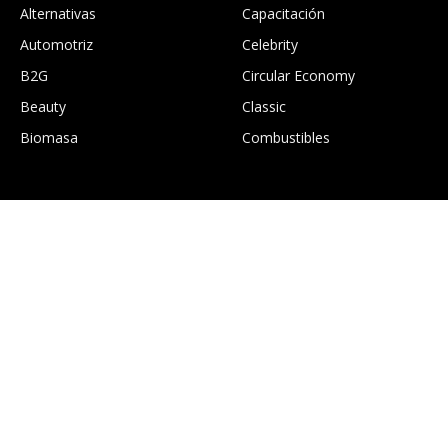
Alternativas
Capacitación
Automotriz
Celebrity
B2G
Circular Economy
Beauty
Classic
Biomasa
Combustibles
.
Construcción
Culture
EcoGTourism
Economía
Edición digital Greentology
Education
Eficiencia energética