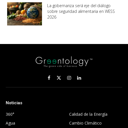
La gobernanza será eje del diálogo
sobre seguridad alimentaria en WESS
2026
Facebook
X
Instagram
LinkedIn
(Twitter)
Noticias
.
360°
Calidad de la Energía
Agua
Cambio Climático