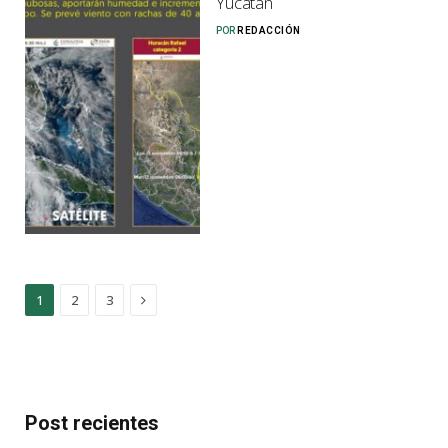
Yucatán
POR
REDACCIÓN
Next
1
2
3
Post recientes