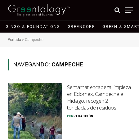
G NGO & FOUNDATIONS
GREENCORP
GREEN & SMART
Portada
»
Campeche
NAVEGANDO:
CAMPECHE
Semarnat encabeza limpieza
en Edomex, Campeche e
Hidalgo: recogen 2
toneladas de residuos
POR
REDACCIÓN